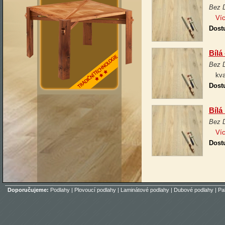
Bez 
Víc
Dost
Bílá
Bez 
kval
Dost
Bílá
Bez 
Víc
Dost
Doporučujeme:
Podlahy
|
Plovoucí podlahy
|
Laminátové podlahy
|
Dubové podlahy
|
Pa