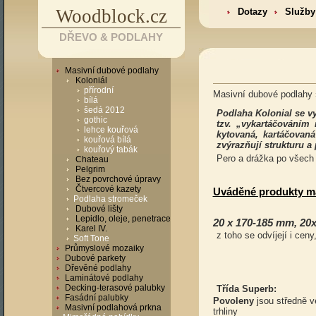
Woodblock.cz
Dotazy
Služby
DŘEVO & PODLAHY
Masivní dubové podlahy
Koloniál
přírodní
Masivní dubové podlahy 
bílá
šedá 2012
Podlaha Kolonial se v
gothic
tzv. „vykartáčováním
lehce kouřová
kytovaná, kartáčova
kouřová bílá
zvýrazňují strukturu a 
kouřový tabák
Pero a drážka po všech 
Chateau
Pelgrim
Bez povrchové úpravy
Čtvercové kazety
Uváděné produkty ma
Podlaha stromeček
Dubové lišty
Lepidlo, oleje, penetrace
20 x 170-185 mm, 2
Karel IV.
z toho se odvíjejí i ceny
Soft Tone
Průmyslové mozaiky
Dubové parkety
Dřevěné podlahy
Laminátové podlahy
Decking-terasové palubky
Třída Superb:
Fasádní palubky
Povoleny
jsou středně ve
Masivní podlahová prkna
trhliny