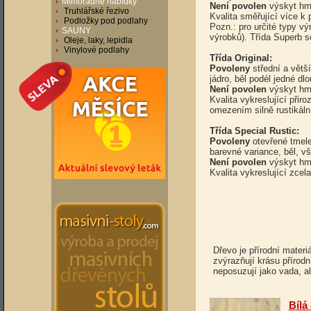
Mimořádné nabídky
Není povolen
výskyt hmy
Truhlářské řezivo
Kvalita směřující více k 
Podložky pod podlahy
Pozn.: pro určité typy v
SAUNY
výrobků). Třída Superb s
Oleje, laky, lepidla
Vinylové podlahy
Třída Original:
Povoleny
střední a větš
jádro, běl podél jedné dlo
Není povolen
výskyt hm
Kvalita vykreslující přir
omezením silně rustikáln
Třída Special Rustic:
Povoleny
otevřené tmele
barevné variance, běl, v
Není povolen
výskyt hm
Kvalita vykreslující zcel
Dřevo je přírodní materi
zvýrazňují krásu přírod
neposuzují jako vada, al
Bílá