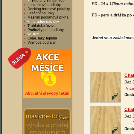
Podlahy Timber Top
PD - 14 x 175mm nebo
Laminátové podlahy
Decking-terasové palubky
Fasádní palubky
PD - pero a drážka po
Masivní podlahová prkna
Mimořádné nabídky
Truhlářské řezivo
Podložky pod podlahy
SAUNY
J
edná se o
zakázkovou
Oleje, laky, lepidla
Vinylové podlahy
Chat
Bez 
Více
Dost
Chat
Bez 
...
Dost