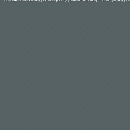
Doporučujeme:
Podlahy
|
Plovoucí podlahy
|
Laminátové podlahy
|
Dubové podlahy
|
Pa