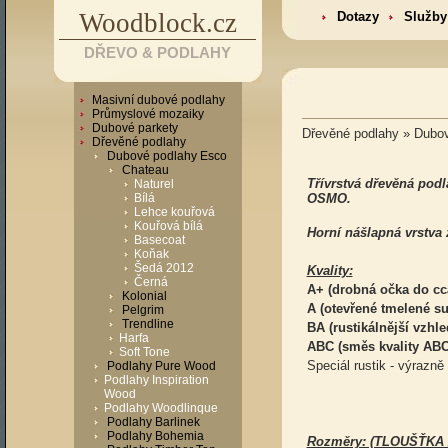
Woodblock.cz
Dotazy
Služby
DŘEVO & PODLAHY
Masivní dubové podlahy
Průmyslové mozaiky
Dubové parkety
Dřevěné podlahy » Dubo
Dřevěné podlahy
Dubové podlahy Esco
Chateau
Třívrstvá dřevěná pod
Naturel
Bílá
OSMO.
Lehce kouřová
Kouřová bílá
Horní nášlapná vrstva
Basecoat
Koňak
Šedá 2012
Kvality:
Černá
A+ (drobná očka do c
Kolonial
A (otevřené tmelené s
Pelgrim
Trendline
BA (rustikálnější vzhl
Harfa
ABC (směs kvality AB
Soft Tone
Speciál rustik - výrazně 
Podlahy Pure Wood
Podlahy Inspiration
Wood
Podlahy Woodlinque
Podlahy Barlinek
Podlahy Bohemia
Rozměry: (TLOUŠŤKA 