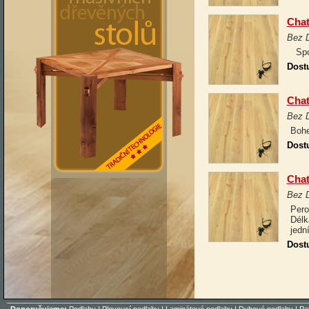
Chat
Bez 
Spo
Dost
Chat
Bez 
Bohe
Dost
Chat
Bez 
Pero
Délk
jedn
Dost