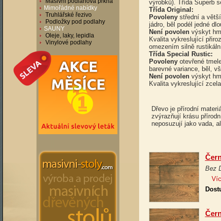
Masivní podlahová prkna
výrobků). Třída Superb s
Mimořádné nabídky
Třída Original:
Truhlářské řezivo
Povoleny
střední a větš
Podložky pod podlahy
jádro, běl podél jedné dlo
SAUNY
Není povolen
výskyt hm
Oleje, laky, lepidla
Kvalita vykreslující přir
Vinylové podlahy
omezením silně rustikáln
Třída Special Rustic:
Povoleny
otevřené tmele
barevné variance, běl, v
Není povolen
výskyt hm
Kvalita vykreslující zcel
Dřevo je přírodní materi
zvýrazňují krásu přírod
neposuzují jako vada, al
Čern
Bez 
Víc
Dost
Čern