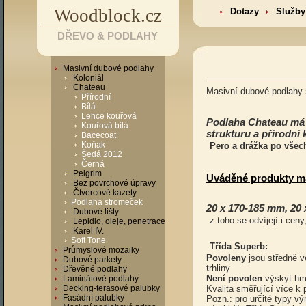
Woodblock.cz
Dotazy
Služby
DŘEVO & PODLAHY
Masivní dubové podlahy
Koloniál
Chateau
Masivní dubové podlahy
Přírodní
Bílá
Lehce kouřová
Podlaha Chateau má h
Kouřová bílá
strukturu a přírodní 
Bacecoat
Koňak
Pero a drážka po všec
Šedá 2012
Černá
Pelgrim
Uváděné produkty ma
Bez povrchové úpravy
Čtvercové kazety
Podlaha stromeček
20 x 170-185 mm, 20
Dubové lišty
z toho se odvíjejí i ceny
Lepidlo, oleje, penetrace
Karel IV.
Soft Tone
Třída Superb:
Průmyslové mozaiky
Povoleny
jsou středně ve
Dubové parkety
trhliny
Dřevěné podlahy
Není povolen
výskyt hmy
Laminátové podlahy
Decking-terasové palubky
Kvalita směřující více k 
Fasádní palubky
Pozn.: pro určité typy v