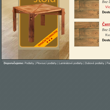
Bez 
Víc
Dost
Čern
Bez 
Kval
Dost
Doporučujeme:
Podlahy
|
Plovoucí podlahy
|
Laminátové podlahy
|
Dubové podlahy
|
Pa