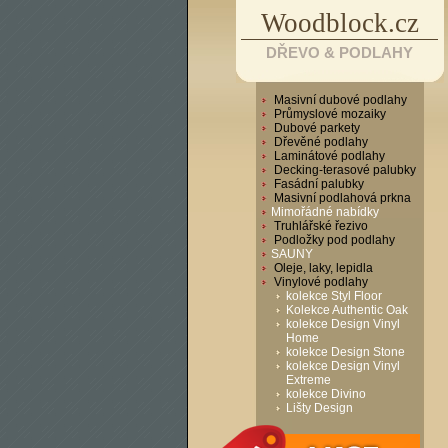
Woodblock.cz
DŘEVO & PODLAHY
Masivní dubové podlahy
Průmyslové mozaiky
Dubové parkety
Dřevěné podlahy
Laminátové podlahy
Decking-terasové palubky
Fasádní palubky
Masivní podlahová prkna
Mimořádné nabídky
Truhlářské řezivo
Podložky pod podlahy
SAUNY
Oleje, laky, lepidla
Vinylové podlahy
kolekce Styl Floor
Kolekce Authentic Oak
kolekce Design Vinyl
Home
kolekce Design Stone
kolekce Design Vinyl
Extreme
kolekce Divino
Lišty Design