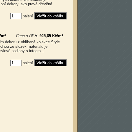
obí dekory jako pravá dřevěná
balení
/m²
Cena s DPH:
925,65 Kč/m²
dm dekorů z oblíbené kolekce Style
nou ze složek materiálu je
lové podlahy s integro...
balení