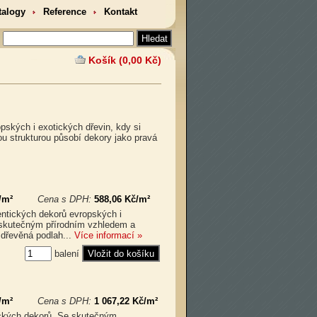
talogy
Reference
Kontakt
Košík (0,00 Kč)
pských i exotických dřevin, kdy si
u strukturou působí dekory jako pravá
/m²
Cena s DPH:
588,06 Kč/m²
entických dekorů evropských i
e skutečným přírodním vzhledem a
 dřevěná podlah...
Více informací »
balení
/m²
Cena s DPH:
1 067,22 Kč/m²
tických dekorů. Se skutečným