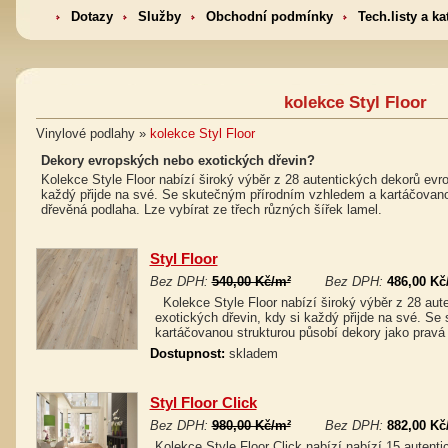
Dotazy
Služby
Obchodní podmínky
Tech.listy a ka
kolekce Styl Floor
Vinylové podlahy »
kolekce Styl Floor
Dekory evropských nebo exotických dřevin?
Kolekce Style Floor nabízí široký výběr z 28 autentických dekorů evro
každý přijde na své. Se skutečným přírodním vzhledem a kartáčovano
dřevěná podlaha. Lze vybírat ze třech různých šířek lamel.
Styl Floor
Bez DPH:
540,00 Kč/m²
Bez DPH:
486,00 Kč
Kolekce Style Floor nabízí široký výběr z 28 aut
exotických dřevin, kdy si každý přijde na své. S
kartáčovanou strukturou působí dekory jako pravá
Dostupnost:
skladem
Styl Floor Click
Bez DPH:
980,00 Kč/m²
Bez DPH:
882,00 Kč
Kolekce Style Floor Click nabízí nabízí 15 auten