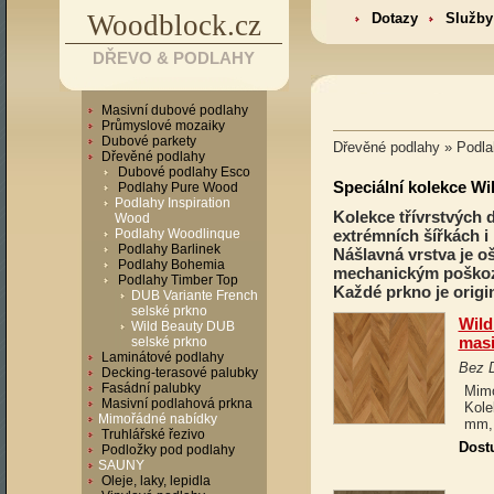
Woodblock.cz
Dotazy
Služby
DŘEVO & PODLAHY
Masivní dubové podlahy
Průmyslové mozaiky
Dubové parkety
Dřevěné podlahy » Podl
Dřevěné podlahy
Dubové podlahy Esco
Speciální kolekce Wi
Podlahy Pure Wood
Podlahy Inspiration
Kolekce třívrstvých 
Wood
Podlahy Woodlinque
extrémních šířkách i
Podlahy Barlinek
Nášlavná vrstva je oš
Podlahy Bohemia
mechanickým poško
Podlahy Timber Top
Každé prkno je origin
DUB Variante French
selské prkno
Wild
Wild Beauty DUB
masi
selské prkno
Laminátové podlahy
Bez 
Decking-terasové palubky
Fasádní palubky
Mimo
Masivní podlahová prkna
Kole
Mimořádné nabídky
mm, 
Truhlářské řezivo
Dost
Podložky pod podlahy
SAUNY
Oleje, laky, lepidla