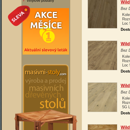
Vinylové podlahy
Wild
Bez 
Kole
Rozm
Loc 
Dost
Wild
Bez 
Kole
Rozm
Loc 
Dost
Wild
Bez 
Kole
Rozm
5G L
Dost
Wild