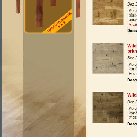
Bez 
Kole
písk
upra
Více
Dost
Wild
prk
Bez 
Kole
kart
Rozm
Dost
Wild
Bez 
Kole
kart
2130
Dost