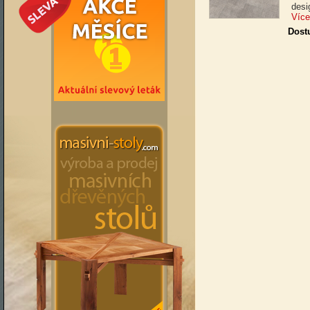
desi
Více
Dost