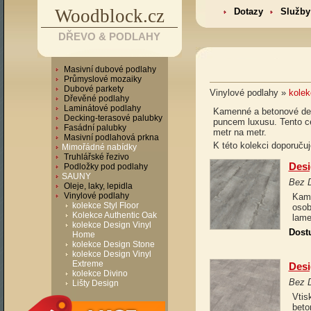
Woodblock.cz
Dotazy
Služby
DŘEVO & PODLAHY
Masivní dubové podlahy
Průmyslové mozaiky
Dubové parkety
Vinylové podlahy »
kolek
Dřevěné podlahy
Laminátové podlahy
Kamenné a betonové deko
Decking-terasové palubky
puncem luxusu. Tento ce
Fasádní palubky
metr na metr.
Masivní podlahová prkna
K této kolekci doporučuj
Mimořádné nabídky
Truhlářské řezivo
Desi
Podložky pod podlahy
SAUNY
Bez 
Oleje, laky, lepidla
Vinylové podlahy
Kame
kolekce Styl Floor
osob
Kolekce Authentic Oak
lame
kolekce Design Vinyl
Dost
Home
kolekce Design Stone
kolekce Design Vinyl
Extreme
Desi
kolekce Divino
Bez 
Lišty Design
Vtis
beto