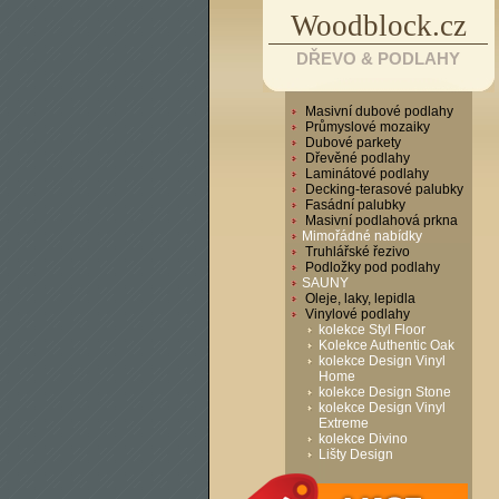
Woodblock.cz
DŘEVO & PODLAHY
Masivní dubové podlahy
Průmyslové mozaiky
Dubové parkety
Dřevěné podlahy
Laminátové podlahy
Decking-terasové palubky
Fasádní palubky
Masivní podlahová prkna
Mimořádné nabídky
Truhlářské řezivo
Podložky pod podlahy
SAUNY
Oleje, laky, lepidla
Vinylové podlahy
kolekce Styl Floor
Kolekce Authentic Oak
kolekce Design Vinyl
Home
kolekce Design Stone
kolekce Design Vinyl
Extreme
kolekce Divino
Lišty Design