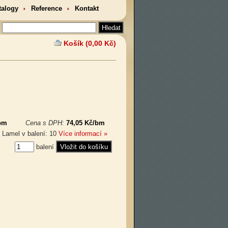
talogy
Reference
Kontakt
Košík (0,00 Kč)
bm
Cena s DPH:
74,05 Kč/bm
 Lamel v balení: 10
Více informací »
balení