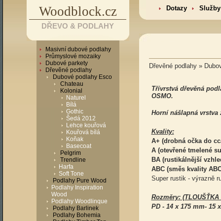
Woodblock.cz
Dotazy
Služby
DŘEVO & PODLAHY
Masivní dubové podlahy
Průmyslové mozaiky
Dubové parkety
Dřevěné podlahy » Dubov
Dřevěné podlahy
Dubové podlahy Esco
Chateau
Třívrstvá dřevěná pod
Kolonial
OSMO.
Naturel
Bílá
Gothic
Horní nášlapná vrstva
Šedá 2012
Lehce kouřová
Kvality:
Kouřová bílá
Koňak
A+ (drobná očka do c
Basecoat
A (otevřené tmelené s
Pelgrim
BA (rustikálnější vzhl
Trendline
Harfa
ABC (směs kvality AB
Soft Tone
Super rustik - výrazně ru
Podlahy Pure Wood
Podlahy Inspiration
Wood
Rozměry: (TLOUŠŤKA 
Podlahy Woodlinque
PD - 14 x 175 mm- 15 
Podlahy Barlinek
Podlahy Bohemia