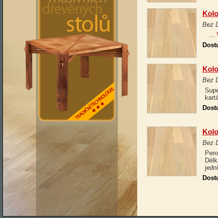
Kolo
Bez 
...
Dost
Kolo
Bez 
Supe
kart
Dost
Kolo
Bez 
Pero
Délk
jedn
Dost