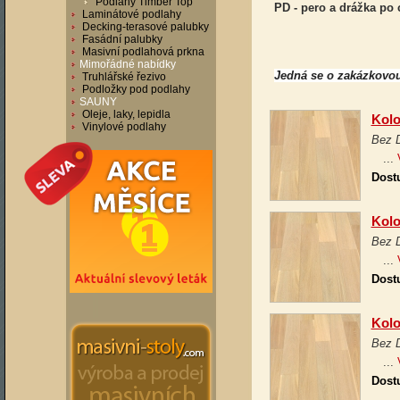
Podlahy Timber Top
PD - pero a drážka po
Laminátové podlahy
Decking-terasové palubky
Fasádní palubky
Masivní podlahová prkna
Mimořádné nabídky
J
edná se o
zakázkovou
Truhlářské řezivo
Podložky pod podlahy
SAUNY
Oleje, laky, lepidla
Kolo
Vinylové podlahy
Bez 
...
Dost
Kolo
Bez 
...
Dost
Kolo
Bez 
...
Dost