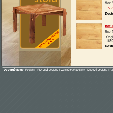
Bez 
Víc
Dost
natu
Bez 
Orig
1650
Dost
Doporučujeme:
Podlahy
|
Plovoucí podlahy
|
Laminátové podlahy
|
Dubové podlahy
|
Pa