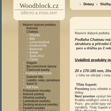
Woodblock.cz
Dotazy
Služby
DŘEVO & PODLAHY
Masivní dubové podlahy
Koloniál
Chateau
Masivní dubové podlahy
Přírodní
Bílá
Podlaha Chateau má h
Lehce kouřová
strukturu a přírodní 
Kouřová bílá
pero a drážka po 2 ne
Bacecoat
Koňak
Šedá 2012
Černá
Uváděné produkty ma
Pelgrim
Bez povrchové úpravy
Čtvercové kazety
20 x 170-185 mm, 2
Podlaha stromeček
z toho se odvíjejí i ceny
Dubové lišty
Lepidlo, oleje, penetrace
Karel IV.
Třída Superb:
Soft Tone
Povoleny
jsou středně ve
Průmyslové mozaiky
trhliny
Dubové parkety
Není povolen
výskyt hmy
Dřevěné podlahy
Kvalita směřující více k 
Laminátové podlahy
Pozn.: pro určité typy v
Decking-terasové palubky
výrobků). Třída Superb s
Fasádní palubky