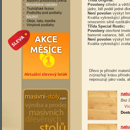
Třída Original:
Masivní podlahová prkna
Povoleny
střední a větš
Mimořádné nabídky
Truhlářské řezivo
jádro, běl podél jedné dlo
Podložky pod podlahy
Není povolen
výskyt hm
SAUNY
Kvalita vykreslující přir
Oleje, laky, lepidla
omezením silně rustikáln
Vinylové podlahy
Třída Special Rustic:
Povoleny
otevřené tmele
barevné variance, běl, v
Není povolen
výskyt hm
Kvalita vykreslující zcel
Dřevo je přírodní materi
zvýrazňují krásu přírod
neposuzují jako vada, al
natu
Bez 
Víc
Dost
natu