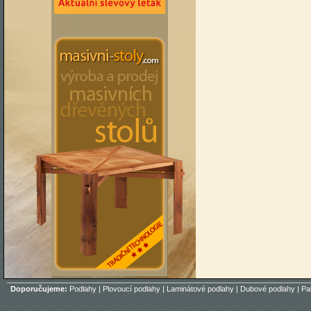
Doporučujeme:
Podlahy
|
Plovoucí podlahy
|
Laminátové podlahy
|
Dubové podlahy
|
Pa