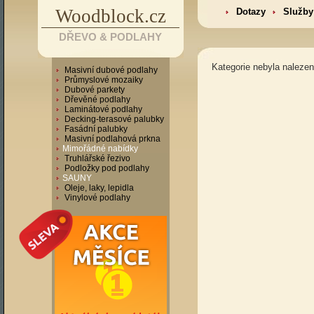
Woodblock.cz
Dotazy
Služby
DŘEVO & PODLAHY
Kategorie nebyla nalezen
Masivní dubové podlahy
Průmyslové mozaiky
Dubové parkety
Dřevěné podlahy
Laminátové podlahy
Decking-terasové palubky
Fasádní palubky
Masivní podlahová prkna
Mimořádné nabídky
Truhlářské řezivo
Podložky pod podlahy
SAUNY
Oleje, laky, lepidla
Vinylové podlahy